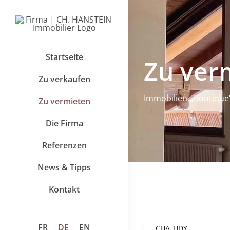
Zum
Inhalt
springen
Startseite
Zu ver
Zu verkaufen
Immobilien-„Boutique
Zu vermieten
Die Firma
Referenzen
News & Tipps
Kontakt
FR
DE
EN
CHA_HDY