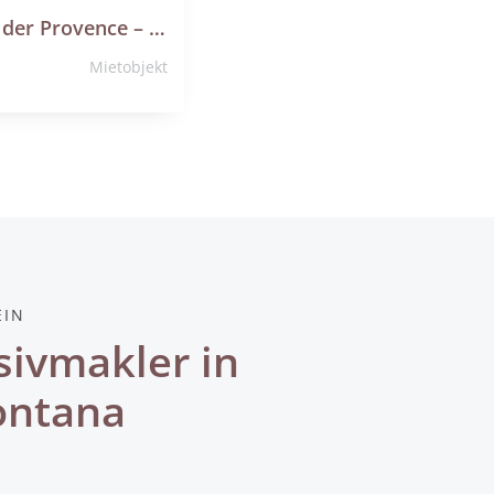
Sommerurlaub in der Provence – Charmantes Gästehäuschen im Luberon
Mietobjekt
EIN
sivmakler in
ontana