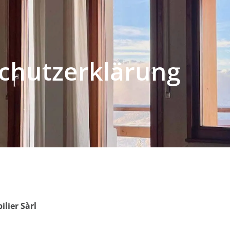
chutz­erklärung
lier Sàrl