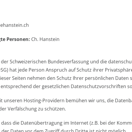
nehanstein.ch
gte Personen:
Ch. Hanstein
 13 der Schweizerischen Bundesverfassung und die datensc
SG) hat jede Person Anspruch auf Schutz ihrer Privatsphär
dieser Seiten nehmen den Schutz Ihrer persönlichen Daten
 entsprechend der gesetzlichen Datenschutzvorschriften s
t unseren Hosting-Providern bemühen wir uns, die Datenba
der Verfälschung zu schützen.
, dass die Datenübertragung im Internet (z.B. bei der Kommu
 der Daten vor dem Zugriff durch Dritte ist nicht möglich.