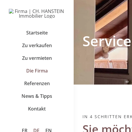
Zum
Inhalt
springen
Startseite
Service
Zu verkaufen
Zu vermieten
Die Firma
Referenzen
News & Tipps
Kontakt
IN 4 SCHRITTEN ER
Sie möch
FR
DE
EN