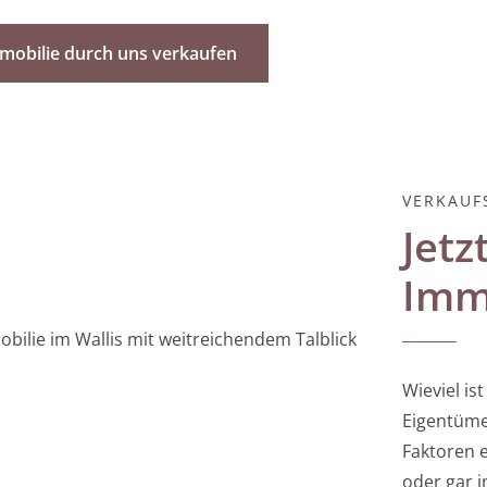
mmobilie durch uns verkaufen
VERKAUF
Jetz
Immo
Wieviel is
Eigentümer
Faktoren e
oder gar i