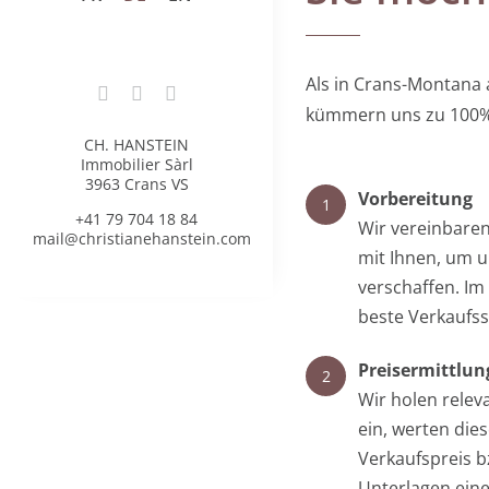
Als in Crans-Montana 
kümmern uns zu 100% u
CH. HANSTEIN
Immobilier Sàrl
3963 Crans VS
Vorbereitung
1
+41 79 704 18 84
Wir vereinbaren
mail@christianehanstein.com
mit Ihnen, um u
verschaffen. Im
beste Verkaufss
Preisermittlun
2
Wir holen relev
ein, werten die
Verkaufspreis b
Unterlagen eine