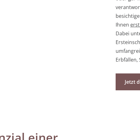
verantwor
besichtige
Ihnen
ers
Dabei unt
Ersteinsch
umfangrei
Erbfällen,
Jetzt 
zial einer