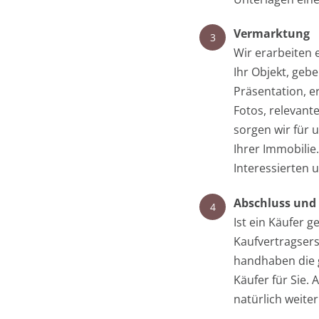
Vermarktung
3
Wir erarbeiten
Ihr Objekt, geb
Präsentation, e
Fotos, relevan
sorgen wir für
Ihrer Immobilie
Interessierten 
Abschluss un
4
Ist ein Käufer g
Kaufvertragser
handhaben die 
Käufer für Sie.
natürlich weite