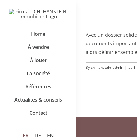
Skip
to
content
Home
Avec un dossier solid
documents importants 
À vendre
alors définir ensembl
À louer
By
ch_hanstein_admin
|
avril
La société
Références
Actualités & conseils
Contact
FR
DE
EN