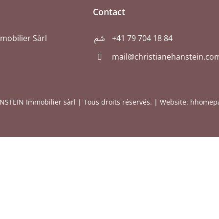
Contact
obilier Sàrl
+41 79 704 18 84
mail@christianehanstein.co
STEIN Immobilier sàrl | Tous droits réservés. |
Website
: hhomep